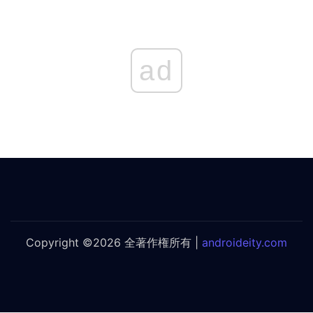
ad
Copyright ©2026 全著作権所有 |
androideity.com