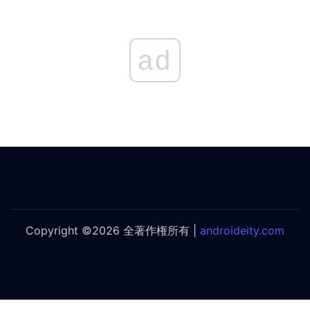
ad
Copyright ©2026 全著作権所有 |
androideity.com